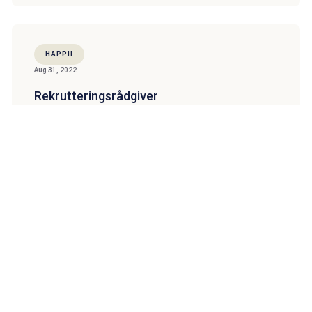
HAPPII
Aug 31, 2022
Rekrutteringsrådgiver
Oslo, HQ
View opening
OPTIO INCENTIVES
Aug 24, 2022
Team Lead
Oslo, HQ