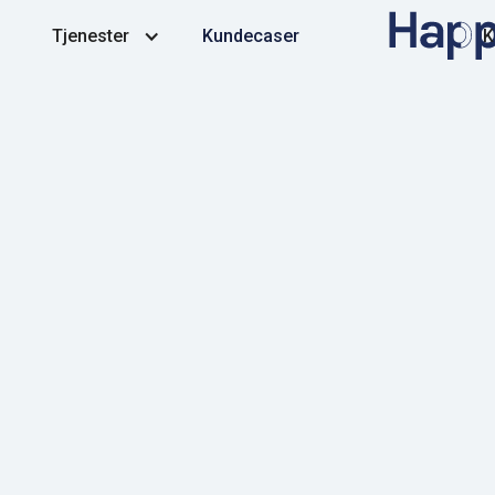
Tjenester
Kundecaser
K