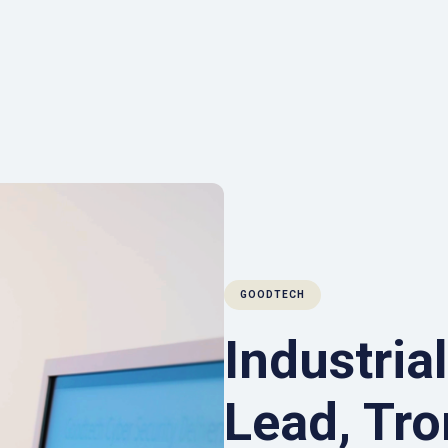
GOODTECH
Industria
Lead, Tr