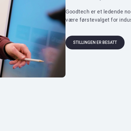
Goodtech er et ledende nor
være førstevalget for indust
STILLINGEN ER BESATT