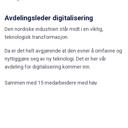
Avdelingsleder digitalisering
Den nordiske industrien står midt i en viktig,
teknologisk transformasjon.
Da er det helt avgjørende at den evner å omfavne og
nyttiggjøre seg av ny teknologi. Det er her vår
avdeling for digitalisering kommer inn.
Sammen med 15 medarbeidere med høy
kompetanse innen industriell software, design,
arkitektur og datafangst vil du som avdelingsleder
samarbeide tett med nye og eksisterende kunder i
tverrfaglige prosjekter.